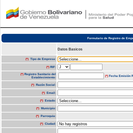
Formulario de Registro de Emp
Datos Basicos
(*)
Tipo de Empresa:
(*)
RIF
:
(*)
Registro Sanitario del
(*)
Fecha Emisión R
Establecimiento
:
(*)
Razón Social
:
(*)
Email:
(*)
Estado:
(*)
Municipio:
(*)
Parroquia:
(*)
Ciudad: