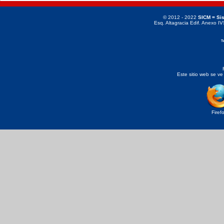
© 2012 - 2022
SICM = Sis
Esq. Altagracia Edif. Anexo IV
T
Este sitio web se ve
Firef